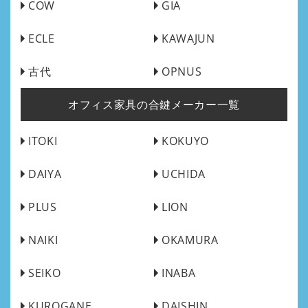
COW
GIA
ECLE
KAWAJUN
古代
OPNUS
オフィス家具の合鍵メーカー一覧
ITOKI
KOKUYO
DAIYA
UCHIDA
PLUS
LION
NAIKI
OKAMURA
SEIKO
INABA
KUROGANE
DAISHIN