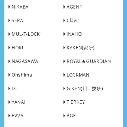
NIKABA
AGENT
SEPA
Clavis
MUL-T-LOCK
iNAHO
HORI
KAKEN(家研)
NAGASAWA
ROYAL★GUARDIAN
Ohshima
LOCKMAN
LC
GIKEN(川口技研)
YANAI
TIERKEY
EVVA
AGE