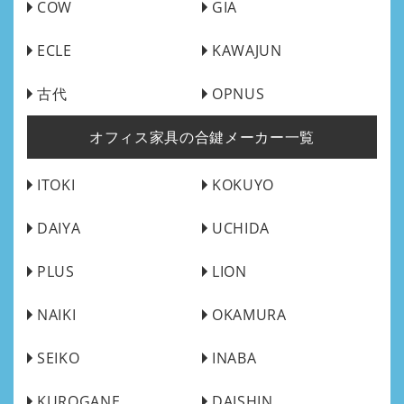
COW
GIA
ECLE
KAWAJUN
古代
OPNUS
オフィス家具の合鍵メーカー一覧
ITOKI
KOKUYO
DAIYA
UCHIDA
PLUS
LION
NAIKI
OKAMURA
SEIKO
INABA
KUROGANE
DAISHIN