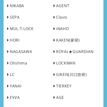
NIKABA
AGENT
SEPA
Clavis
MUL-T-LOCK
iNAHO
HORI
KAKEN(家研)
NAGASAWA
ROYAL★GUARDIAN
Ohshima
LOCKMAN
LC
GIKEN(川口技研)
YANAI
TIERKEY
EVVA
AGE