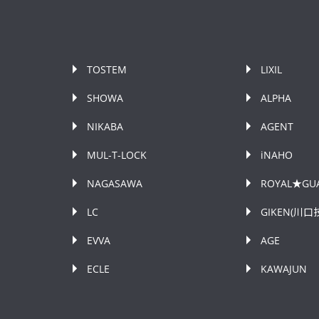
TOSTEM
LIXIL
SHOWA
ALPHA
NIKABA
AGENT
MUL-T-LOCK
iNAHO
NAGASAWA
ROYAL★GU
LC
GIKEN(川口
EVVA
AGE
ECLE
KAWAJUN