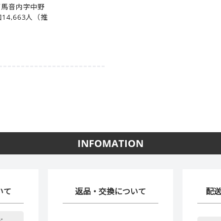
町西馬音内字中野
4,663人（推
INFOMATION
いて
返品・交換について
配