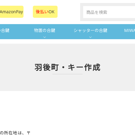
AmazonPay
後払い
OK
の合鍵
物置の合鍵
シャッターの合鍵
MIW
羽後町・キー作成
町の所在地は、〒