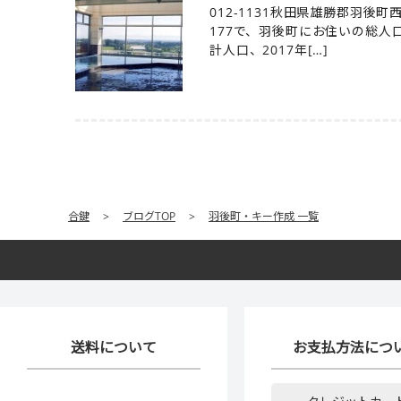
012-1131秋田県雄勝郡羽後
177で、羽後町にお住いの総人口1
計人口、2017年[…]
合鍵
>
ブログTOP
>
羽後町・キー作成 一覧
送料について
お支払方法につ