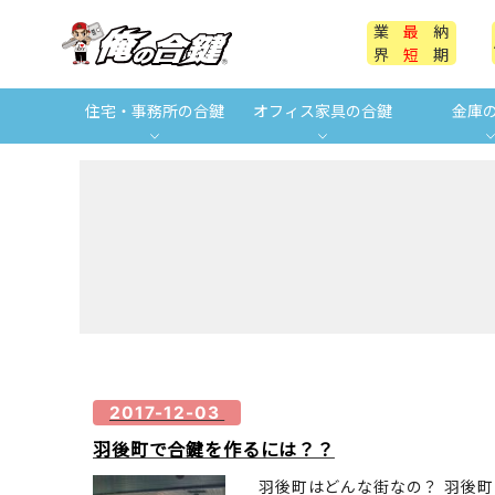
業
最
納
界
短
期
住宅・事務所の合鍵
オフィス家具の合鍵
金庫
2017-12-03
羽後町で合鍵を作るには？？
羽後町はどんな街なの？ 羽後