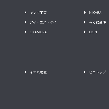
キング工業
NIKABA
アイ・エス・ケイ
みくに金庫
OKAMURA
LION
イナバ物置
ビニトップ