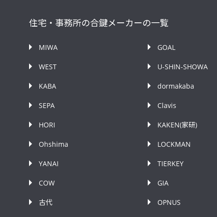
住宅・事務所の合鍵メーカーの一覧
MIWA
GOAL
WEST
U-SHIN-SHOWA
KABA
dormakaba
SEPA
Clavis
HORI
KAKEN(家研)
Ohshima
LOCKMAN
YANAI
TIERKEY
COW
GIA
古代
OPNUS