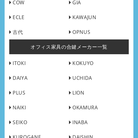
COW
GIA
ECLE
KAWAJUN
古代
OPNUS
オフィス家具の合鍵メーカー一覧
ITOKI
KOKUYO
DAIYA
UCHIDA
PLUS
LION
NAIKI
OKAMURA
SEIKO
INABA
KUROGANE
DAISHIN