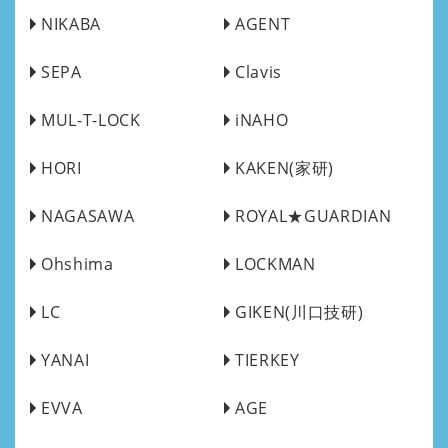
NIKABA
AGENT
SEPA
Clavis
MUL-T-LOCK
iNAHO
HORI
KAKEN(家研)
NAGASAWA
ROYAL★GUARDIAN
Ohshima
LOCKMAN
LC
GIKEN(川口技研)
YANAI
TIERKEY
EVVA
AGE