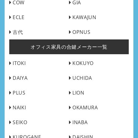
COW
GIA
ECLE
KAWAJUN
古代
OPNUS
オフィス家具の合鍵メーカー一覧
ITOKI
KOKUYO
DAIYA
UCHIDA
PLUS
LION
NAIKI
OKAMURA
SEIKO
INABA
KUROGANE
DAISHIN