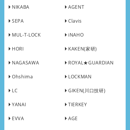
NIKABA
AGENT
SEPA
Clavis
MUL-T-LOCK
iNAHO
HORI
KAKEN(家研)
NAGASAWA
ROYAL★GUARDIAN
Ohshima
LOCKMAN
LC
GIKEN(川口技研)
YANAI
TIERKEY
EVVA
AGE