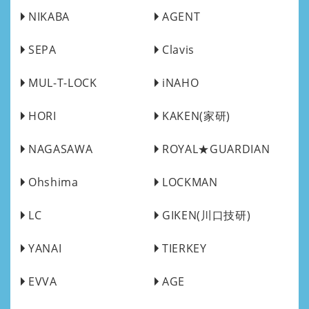
NIKABA
AGENT
SEPA
Clavis
MUL-T-LOCK
iNAHO
HORI
KAKEN(家研)
NAGASAWA
ROYAL★GUARDIAN
Ohshima
LOCKMAN
LC
GIKEN(川口技研)
YANAI
TIERKEY
EVVA
AGE