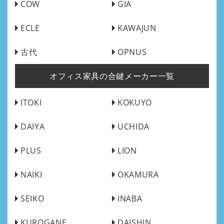
COW
GIA
ECLE
KAWAJUN
古代
OPNUS
オフィス家具の合鍵メーカー一覧
ITOKI
KOKUYO
DAIYA
UCHIDA
PLUS
LION
NAIKI
OKAMURA
SEIKO
INABA
KUROGANE
DAISHIN