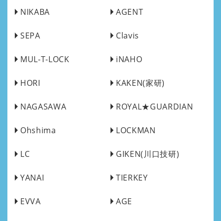
NIKABA
AGENT
SEPA
Clavis
MUL-T-LOCK
iNAHO
HORI
KAKEN(家研)
NAGASAWA
ROYAL★GUARDIAN
Ohshima
LOCKMAN
LC
GIKEN(川口技研)
YANAI
TIERKEY
EVVA
AGE