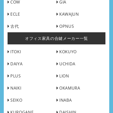
COW
GIA
ECLE
KAWAJUN
古代
OPNUS
オフィス家具の合鍵メーカー一覧
ITOKI
KOKUYO
DAIYA
UCHIDA
PLUS
LION
NAIKI
OKAMURA
SEIKO
INABA
KUROGANE
DAISHIN