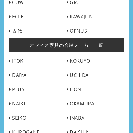
COW
GIA
ECLE
KAWAJUN
古代
OPNUS
オフィス家具の合鍵メーカー一覧
ITOKI
KOKUYO
DAIYA
UCHIDA
PLUS
LION
NAIKI
OKAMURA
SEIKO
INABA
KUROGANE
DAISHIN