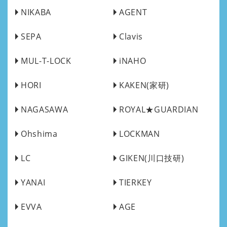
NIKABA
AGENT
SEPA
Clavis
MUL-T-LOCK
iNAHO
HORI
KAKEN(家研)
NAGASAWA
ROYAL★GUARDIAN
Ohshima
LOCKMAN
LC
GIKEN(川口技研)
YANAI
TIERKEY
EVVA
AGE