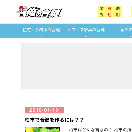
業
最
納
界
短
期
住宅・事務所の合鍵
オフィス家具の合鍵
金庫
2019-01-13
柏市で合鍵を作るには？？
柏市はどんな街なの？ 柏市の所在