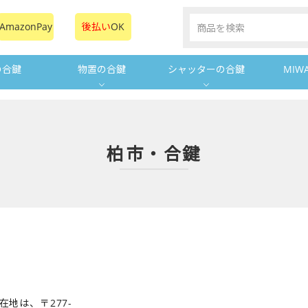
AmazonPay
後払い
OK
の合鍵
物置の合鍵
シャッターの合鍵
MIW
柏市・合鍵
地は、〒277-