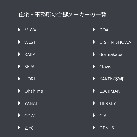
住宅・事務所の合鍵メーカーの一覧
MIWA
GOAL
WEST
U-SHIN-SHOWA
KABA
dormakaba
SEPA
Clavis
HORI
KAKEN(家研)
Ohshima
LOCKMAN
YANAI
TIERKEY
COW
GIA
古代
OPNUS