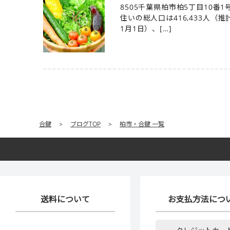
8505千葉県柏市柏5丁目10番
住いの総人口は416,433人（推
1月1日）、[…]
合鍵
>
ブログTOP
>
柏市・合鍵 一覧
送料について
お支払方法につ