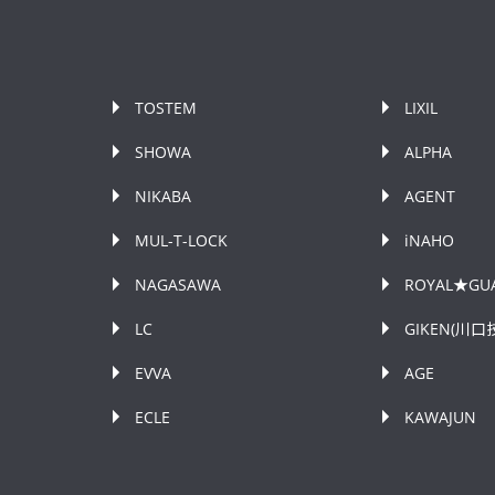
TOSTEM
LIXIL
SHOWA
ALPHA
NIKABA
AGENT
MUL-T-LOCK
iNAHO
NAGASAWA
ROYAL★GU
LC
GIKEN(川口
EVVA
AGE
ECLE
KAWAJUN