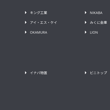
キング工業
NIKABA
アイ・エス・ケイ
みくに金庫
OKAMURA
LION
イナバ物置
ビニトップ