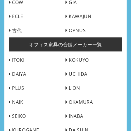
COW
GIA
ECLE
KAWAJUN
古代
OPNUS
オフィス家具の合鍵メーカー一覧
ITOKI
KOKUYO
DAIYA
UCHIDA
PLUS
LION
NAIKI
OKAMURA
SEIKO
INABA
KUROGANE
DAISHIN