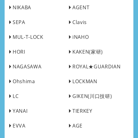
NIKABA
AGENT
SEPA
Clavis
MUL-T-LOCK
iNAHO
HORI
KAKEN(家研)
NAGASAWA
ROYAL★GUARDIAN
Ohshima
LOCKMAN
LC
GIKEN(川口技研)
YANAI
TIERKEY
EVVA
AGE