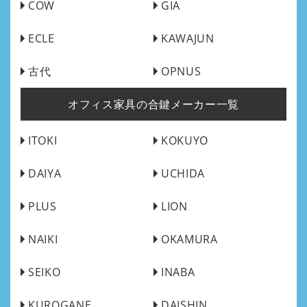
COW
GIA
ECLE
KAWAJUN
古代
OPNUS
オフィス家具の合鍵メーカー一覧
ITOKI
KOKUYO
DAIYA
UCHIDA
PLUS
LION
NAIKI
OKAMURA
SEIKO
INABA
KUROGANE
DAISHIN