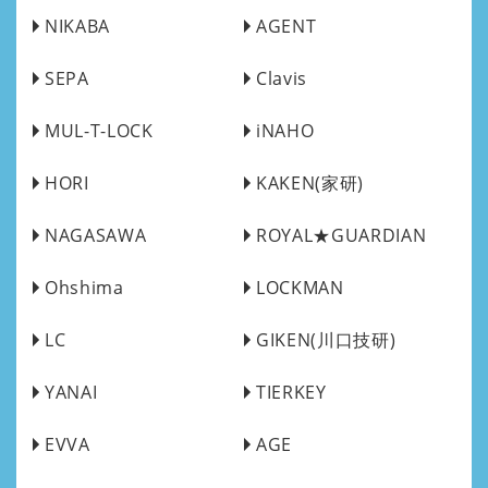
NIKABA
AGENT
SEPA
Clavis
MUL-T-LOCK
iNAHO
HORI
KAKEN(家研)
NAGASAWA
ROYAL★GUARDIAN
Ohshima
LOCKMAN
LC
GIKEN(川口技研)
YANAI
TIERKEY
EVVA
AGE