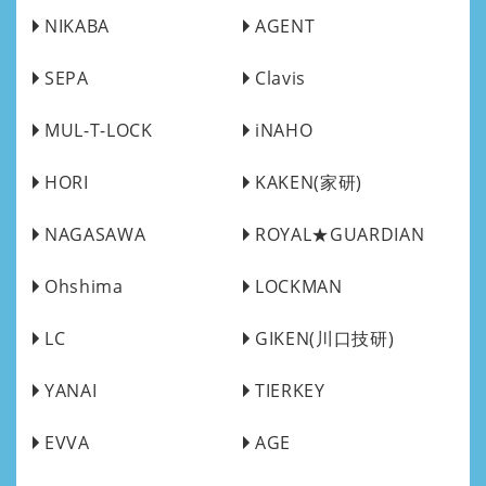
NIKABA
AGENT
SEPA
Clavis
MUL-T-LOCK
iNAHO
HORI
KAKEN(家研)
NAGASAWA
ROYAL★GUARDIAN
Ohshima
LOCKMAN
LC
GIKEN(川口技研)
YANAI
TIERKEY
EVVA
AGE