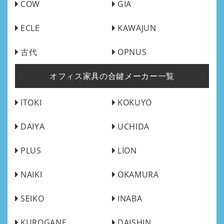
COW
GIA
ECLE
KAWAJUN
古代
OPNUS
オフィス家具の合鍵メーカー一覧
ITOKI
KOKUYO
DAIYA
UCHIDA
PLUS
LION
NAIKI
OKAMURA
SEIKO
INABA
KUROGANE
DAISHIN