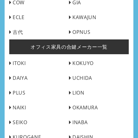
COW
GIA
ECLE
KAWAJUN
古代
OPNUS
オフィス家具の合鍵メーカー一覧
ITOKI
KOKUYO
DAIYA
UCHIDA
PLUS
LION
NAIKI
OKAMURA
SEIKO
INABA
KUROGANE
DAISHIN