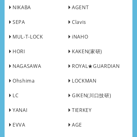
NIKABA
AGENT
SEPA
Clavis
MUL-T-LOCK
iNAHO
HORI
KAKEN(家研)
NAGASAWA
ROYAL★GUARDIAN
Ohshima
LOCKMAN
LC
GIKEN(川口技研)
YANAI
TIERKEY
EVVA
AGE