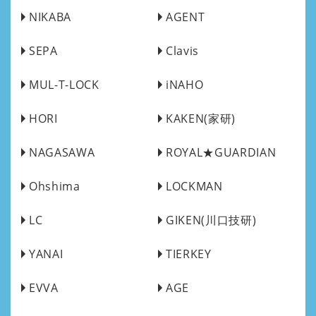
NIKABA
AGENT
SEPA
Clavis
MUL-T-LOCK
iNAHO
HORI
KAKEN(家研)
NAGASAWA
ROYAL★GUARDIAN
Ohshima
LOCKMAN
LC
GIKEN(川口技研)
YANAI
TIERKEY
EVVA
AGE