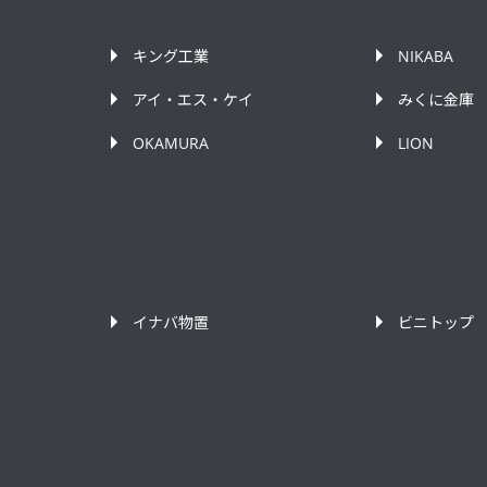
キング工業
NIKABA
アイ・エス・ケイ
みくに金庫
OKAMURA
LION
イナバ物置
ビニトップ