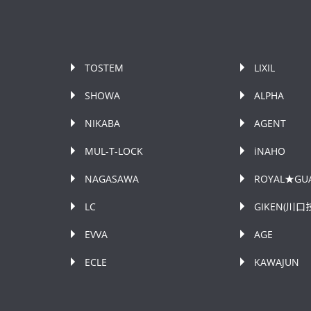
TOSTEM
LIXIL
SHOWA
ALPHA
NIKABA
AGENT
MUL-T-LOCK
iNAHO
NAGASAWA
ROYAL★GU
LC
GIKEN(川口
EVVA
AGE
ECLE
KAWAJUN