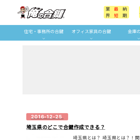
業
最
納
界
短
期
住宅・事務所の合鍵
オフィス家具の合鍵
金庫
2016-12-25
埼玉県のどこで合鍵作成できる？
埼玉県とは？ 埼玉県とは？！