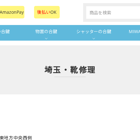
AmazonPay
後払い
OK
の合鍵
物置の合鍵
シャッターの合鍵
MIW
埼玉・靴修理
関東地方中央西側