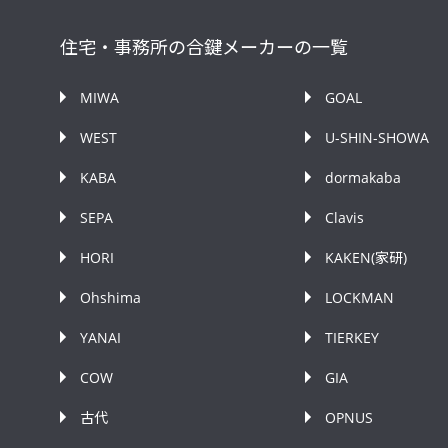
住宅・事務所の合鍵メーカーの一覧
MIWA
GOAL
WEST
U-SHIN-SHOWA
KABA
dormakaba
SEPA
Clavis
HORI
KAKEN(家研)
Ohshima
LOCKMAN
YANAI
TIERKEY
COW
GIA
古代
OPNUS