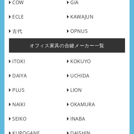
COW
GIA
ECLE
KAWAJUN
古代
OPNUS
オフィス家具の合鍵メーカー一覧
ITOKI
KOKUYO
DAIYA
UCHIDA
PLUS
LION
NAIKI
OKAMURA
SEIKO
INABA
KUROGANE
DAISHIN