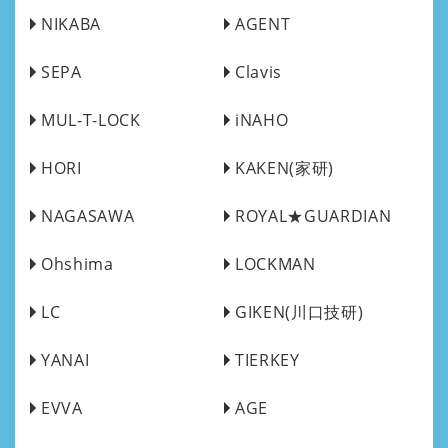
NIKABA
AGENT
SEPA
Clavis
MUL-T-LOCK
iNAHO
HORI
KAKEN(家研)
NAGASAWA
ROYAL★GUARDIAN
Ohshima
LOCKMAN
LC
GIKEN(川口技研)
YANAI
TIERKEY
EVVA
AGE