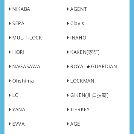
NIKABA
AGENT
SEPA
Clavis
MUL-T-LOCK
iNAHO
HORI
KAKEN(家研)
NAGASAWA
ROYAL★GUARDIAN
Ohshima
LOCKMAN
LC
GIKEN(川口技研)
YANAI
TIERKEY
EVVA
AGE