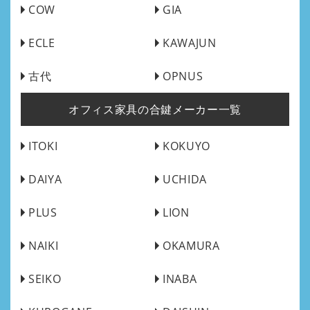
COW
GIA
ECLE
KAWAJUN
古代
OPNUS
オフィス家具の合鍵メーカー一覧
ITOKI
KOKUYO
DAIYA
UCHIDA
PLUS
LION
NAIKI
OKAMURA
SEIKO
INABA