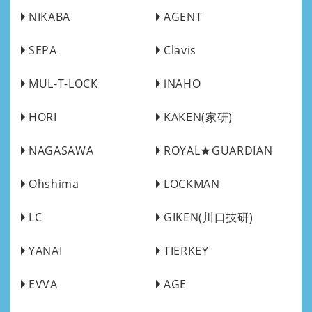
NIKABA
AGENT
SEPA
Clavis
MUL-T-LOCK
iNAHO
HORI
KAKEN(家研)
NAGASAWA
ROYAL★GUARDIAN
Ohshima
LOCKMAN
LC
GIKEN(川口技研)
YANAI
TIERKEY
EVVA
AGE