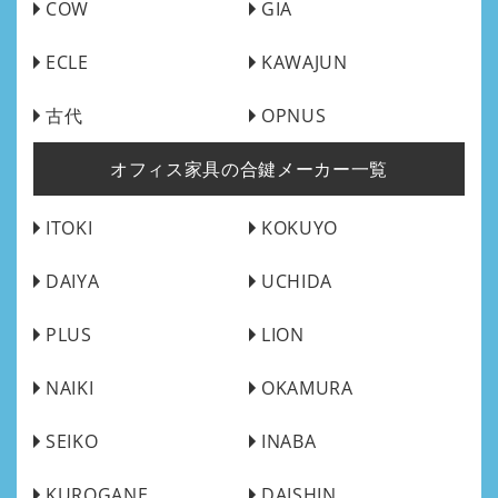
COW
GIA
ECLE
KAWAJUN
古代
OPNUS
オフィス家具の合鍵メーカー一覧
ITOKI
KOKUYO
DAIYA
UCHIDA
PLUS
LION
NAIKI
OKAMURA
SEIKO
INABA
KUROGANE
DAISHIN