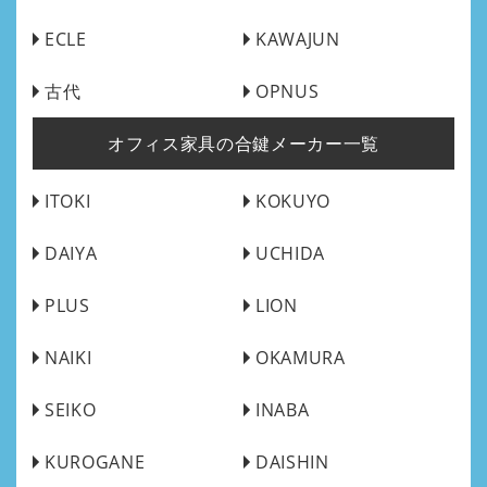
ECLE
KAWAJUN
古代
OPNUS
オフィス家具の合鍵メーカー一覧
ITOKI
KOKUYO
DAIYA
UCHIDA
PLUS
LION
NAIKI
OKAMURA
SEIKO
INABA
KUROGANE
DAISHIN