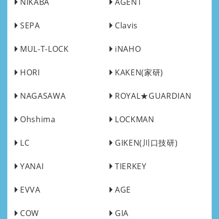
NIKABA
AGENT
SEPA
Clavis
MUL-T-LOCK
iNAHO
HORI
KAKEN(家研)
NAGASAWA
ROYAL★GUARDIAN
Ohshima
LOCKMAN
LC
GIKEN(川口技研)
YANAI
TIERKEY
EVVA
AGE
COW
GIA