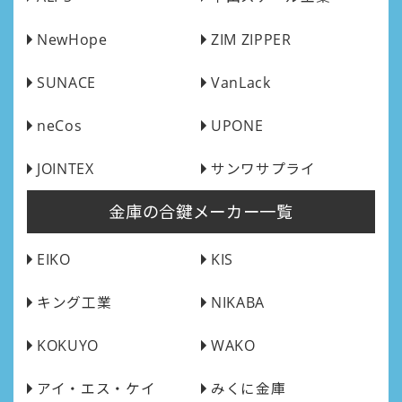
NewHope
ZIM ZIPPER
SUNACE
VanLack
neCos
UPONE
JOINTEX
サンワサプライ
金庫の合鍵メーカー一覧
EIKO
KIS
キング工業
NIKABA
KOKUYO
WAKO
アイ・エス・ケイ
みくに金庫