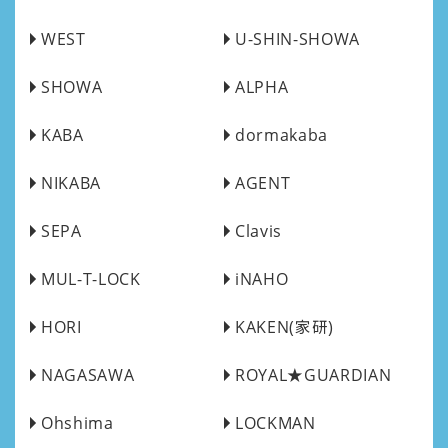
WEST
U-SHIN-SHOWA
SHOWA
ALPHA
KABA
dormakaba
NIKABA
AGENT
SEPA
Clavis
MUL-T-LOCK
iNAHO
HORI
KAKEN(家研)
NAGASAWA
ROYAL★GUARDIAN
Ohshima
LOCKMAN